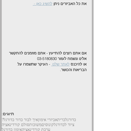
את כל האביזרים ניתן 
להשיג כאן - 
אם אתם רוצים להתייעץ - אתם מוזמנים להתקשר 
אלינו ונשמח לעזור 03-5180830
או להיכנס 
לאתר שלנו 
 - העיקר שתשמרו על 
הבריאות והכושר.
תיוגים:
כדורגל
כרית
אביזרי אימון
איך לבור כדור כדורגל?
ציוד לכדורגל
קונוסים
משוכות
סולם קורדינאציה
ערכת קורדינאציה
אימון כדורגל