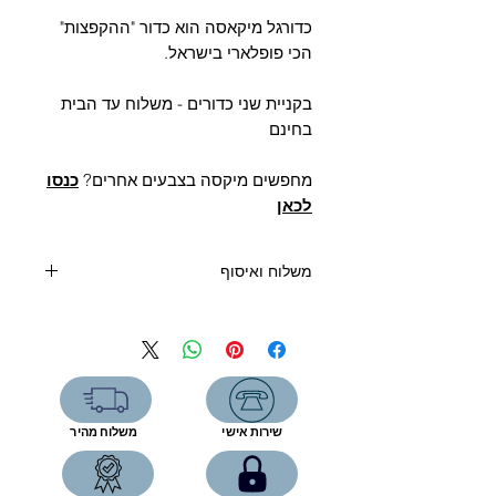
Γ
כדורגל מיקאסה הוא כדור "ההקפצות"
הכי פופלארי בישראל.
בקניית שני כדורים - משלוח עד הבית
בחינם
מחפשים מיקסה בצבעים אחרים?
כנסו
לכאן
משלוח ואיסוף
קנייה מעל 400 שקלים- משלוח חינם
קנייה עד 400 שקלים:
שליח עד הבית (5 ימי עסקים)-39 שקל
איסוף מהחנות-ללא תוספת תשלום
שירות אישי
משלוח מהיר
רחוב המפעל 5, תל אביב