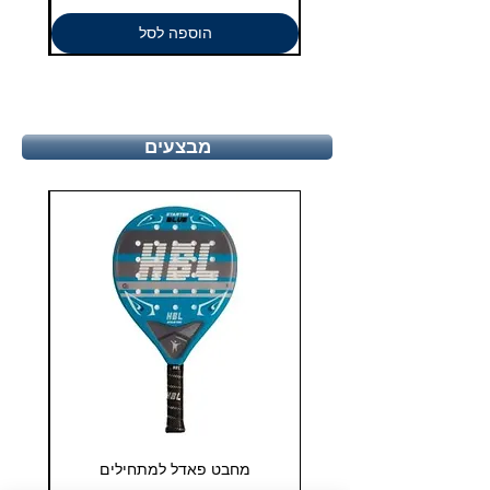
הוספה לסל
מבצעים
מחבט פאדל למתחילים
COHESION 18 