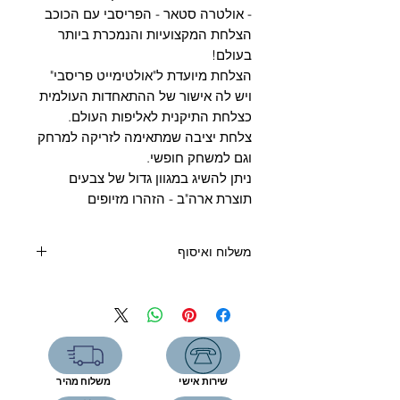
Γ
- אולטרה סטאר - הפריסבי עם הכוכב
הצלחת המקצועיות והנמכרת ביותר
בעולם!
הצלחת מיועדת ל"אולטימייט פריסבי"
ויש לה אישור של ההתאחדות העולמית
כצלחת התיקנית לאליפות העולם.
צלחת יציבה שמתאימה לזריקה למרחק
וגם למשחק חופשי.
ניתן להשיג במגוון גדול של צבעים
תוצרת ארה"ב - הזהרו מזיופים
משלוח ואיסוף
קנייה מעל 400 שקלים - משלוח חינם
קנייה מתחת 400 שקלים:
שליח עד הבית (6 ימי עסקים) - 39
שקלים
איסוף עצמי מהחנות- ללא תוספת תשלום
שירות אישי
משלוח מהיר