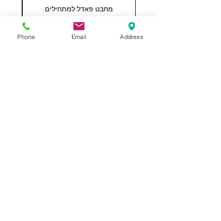
מחבט פאדל למתחילים
COHESION 18 
מחיר רגיל
מחיר מבצע
Phone
Email
Address
הוספה לסל
תשאירו לנו הודעה