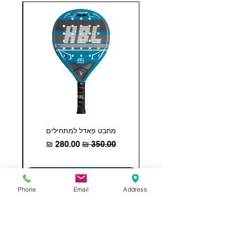
מחבט פאדל למתחילים
COHESION 18 
מחיר רגיל
מחיר מבצע
הוספה לסל
Phone
Email
Address