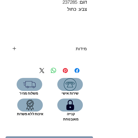
Γ
דגם: 237285
צבע: כחול
מידות
ארה"ב
אירופה
ס"מ
25.5
40
7.5
26
41
8
שירות אישי
משלוח מהיר
26.5
42
8.5
קנייה
איכות ללא פשרות
27
42.5
9
מאובטחת
27.5
43
9.5