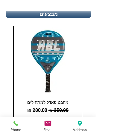
מבצעים
מחבט פאדל למתחילים
COHESION 18 
מחיר רגיל
מחיר מבצע
הוספה לסל
Phone
Email
Address