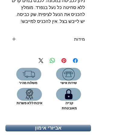
ניתן לכביסה במכונה. לכבס במים קרים
ללא סחיטה כל נעל בנפרד. מומלץ
להכניס את הנעל לציפית/ שק כביסה.
יש לייבש בצל. אין להכניס למייבש!
מידות
ארה"ב
אירופה
ס"מ
23
36
6
23.5
36.5
6.5
שירות אישי
משלוח מהיר
24
37
7
קנייה
איכות ללא פשרות
24.5
37.5
7.5
מאובטחת
25
38
8
אביזרי אימון
25.5
38.5
8.5