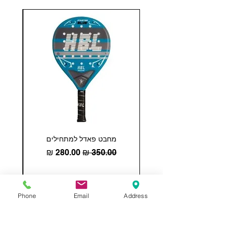
מחבט פאדל למתחילים
COHESION 18 
מחיר רגיל
מחיר מבצע
הוספה לסל
Phone
Email
Address