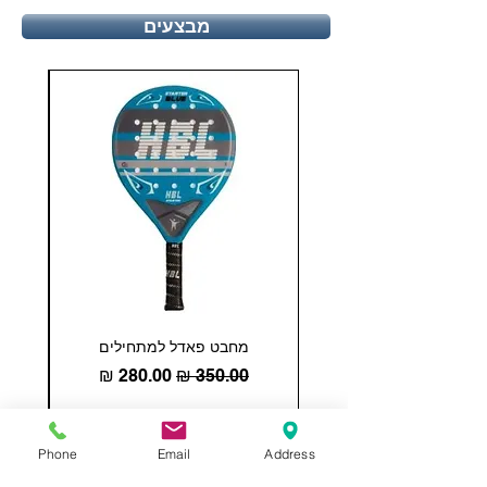
מבצעים
מחבט פאדל למתחילים
COHESION 18 
מחיר רגיל
מחיר מבצע
הוספה לסל
Phone
Email
Address