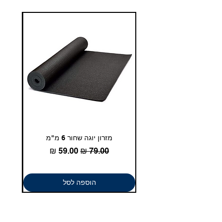
טלפון - 03-5180830
duglasport21@gmail.com
מזרון יוגה שחור 6 מ"מ
גומיית
מחיר רגיל
מחיר מבצע
הוספה לסל