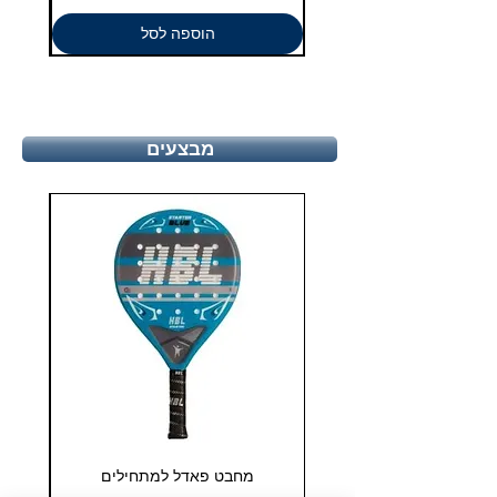
הוספה לסל
מבצעים
מחבט פאדל למתחילים
COHESION 18 