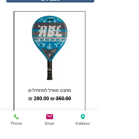
מחבט פאדל למתחילים
COHESION 18 
מחיר רגיל
מחיר מבצע
הוספה לסל
Phone
Email
Address