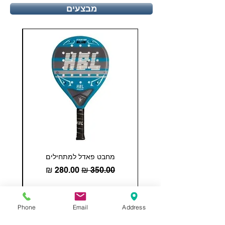
מבצעים
מחבט פאדל למתחילים
COHESION 18 
מחיר רגיל
מחיר מבצע
הוספה לסל
Phone
Email
Address