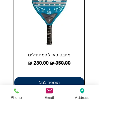
מחבט פאדל למתחילים
COHESION 18 
מחיר רגיל
מחיר מבצע
הוספה לסל
Phone
Email
Address
תשאירו לנו הודעה