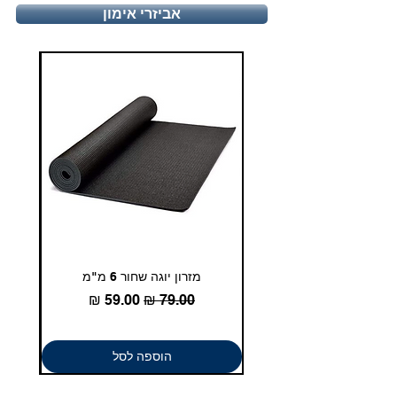
טלפון - 03-5180830
אביזרי אימון
duglasport21@gmail.com
מזרון יוגה שחור 6 מ"מ
גומיית
מחיר רגיל
מחיר מבצע
הוספה לסל