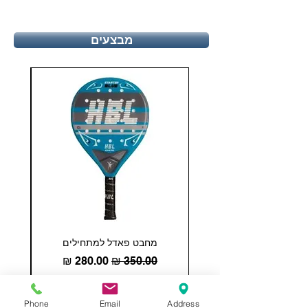
מבצעים
מחבט פאדל למתחילים
COHESION 18 
מחיר רגיל
מחיר מבצע
Phone
Email
Address
הוספה לסל