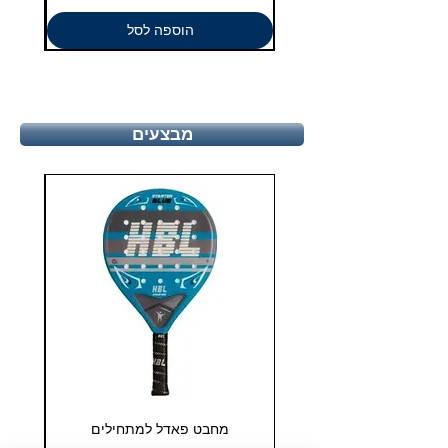
הוספה לסל
מבצעים
מחבט פאדל למתחילים
COHESION 18 