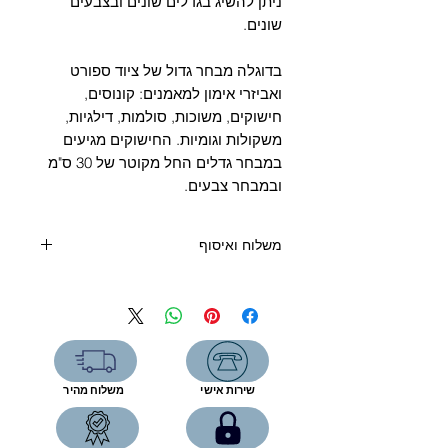
Γ
ניתן להשיג בגדלים שונים ובצבעים
שונים.
בדוגלה מבחר גדול של ציוד ספורט
ואביזרי אימון למאמנים: קונוסים,
חישוקים, משוכות, סולמות, דילגיות,
משקולות וגומיות. החישוקים מגיעים
במבחר גדלים החל מקוטר של 30 ס"מ
ובמבחר צבעים.
משלוח ואיסוף
קנייה מעל 400 שקלים - משלוח חינם
קנייה מתחת 400 שקלים:
שליח עד הבית (6 ימי עסקים) - 39
שקלים
איסוף עצמי מהחנות- ללא תוספת תשלום
שירות אישי
משלוח מהיר
רחוב המפעל 5, תל אביב