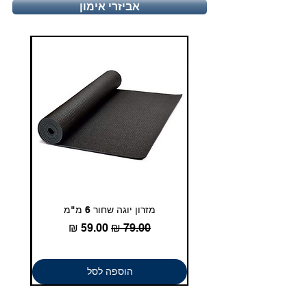
טלפון - 03-5180830
אביזרי אימון
duglasport21@gmail.com
מזרון יוגה שחור 6 מ"מ
גומיית
מחיר רגיל
מחיר מבצע
הוספה לסל