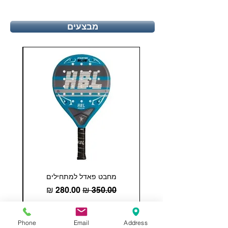
מבצעים
מחבט פאדל למתחילים
COHESION 18 
מחיר רגיל
מחיר מבצע
הוספה לסל
Phone
Email
Address