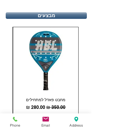
מבצעים
מחבט פאדל למתחילים
COHESION 18 
מחיר רגיל
מחיר מבצע
Phone
Email
Address
הוספה לסל