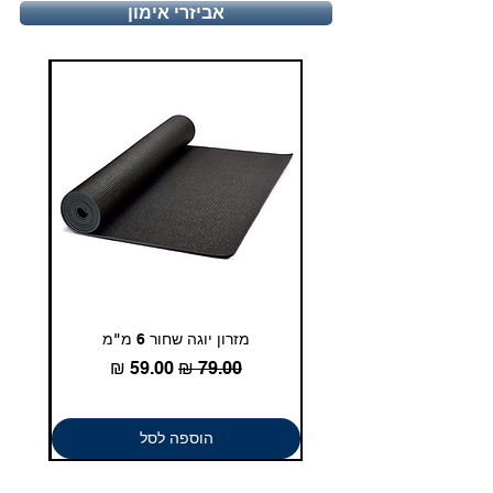
טלפון - 03-5180830
אביזרי אימון
duglasport21@gmail.com
מזרון יוגה שחור 6 מ"מ
גומיית
מחיר רגיל
מחיר מבצע
הוספה לסל