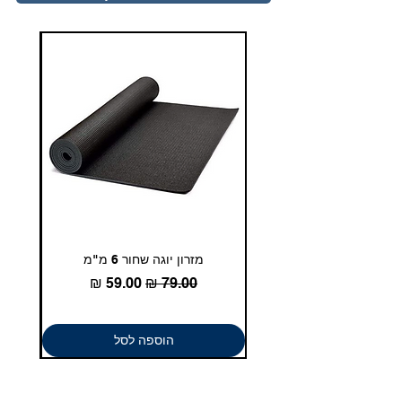
טלפון - 03-5180830
duglasport21@gmail.com
מזרון יוגה שחור 6 מ"מ
גומיית
מחיר רגיל
מחיר מבצע
הוספה לסל