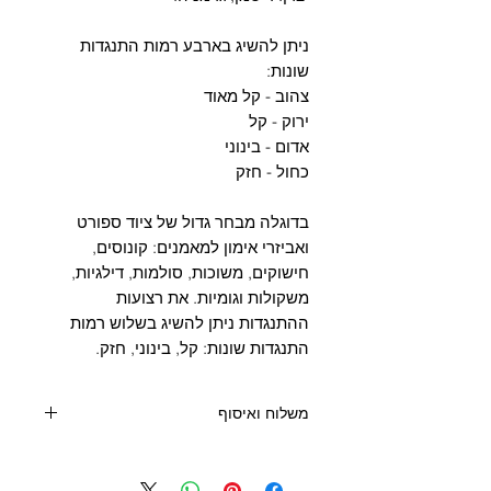
Γ
ניתן להשיג בארבע רמות התנגדות
שונות:
צהוב - קל מאוד
ירוק - קל
אדום - בינוני
כחול - חזק
בדוגלה מבחר גדול של ציוד ספורט
ואביזרי אימון למאמנים: קונוסים,
חישוקים, משוכות, סולמות, דילגיות,
משקולות וגומיות. את רצועות
ההתנגדות ניתן להשיג בשלוש רמות
התנגדות שונות: קל, בינוני, חזק.
משלוח ואיסוף
קנייה מעל 400 שקלים - משלוח חינם