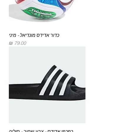
Γ
כדור אדידס מונדיאל - מיני
מחיר
כפכפי אדידס - צבע שחור - סוליה