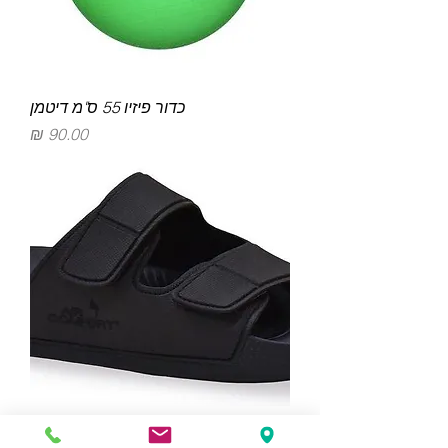
כדור פיזיו 55 ס"מ דיטמן
מחיר
כפכף רצועה לגבר - ליידי קומפורט