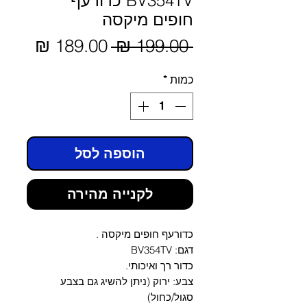
BV354TV כדורעף
חופים מיקסה
מחיר
 ‏199.00 ‏₪ 
מחיר
מבצע
רגיל
כמות
*
הוספה לסל
לקנייה מהירה
כדורעף חופים מיקסה .
דגם: BV354TV
כדור רך ואיכותי.
צבע: ירוק (ניתן להשיג גם בצבע
סגול/כחול)