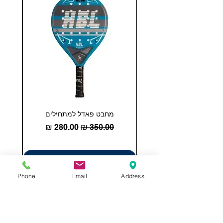
מחבט פאדל למתחילים
COHESION 18 
מחיר רגיל
מחיר מבצע
הוספה לסל
Phone
Email
Address