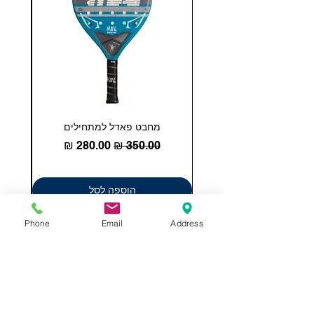
מחבט פאדל למתחילים
COHESION 18 
מחיר רגיל
מחיר מבצע
הוספה לסל
Phone
Email
Address
תשאירו לנו הודעה