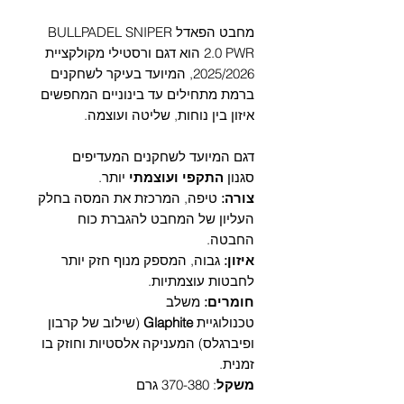
Γ
מחבט הפאדל BULLPADEL SNIPER
2.0 PWR הוא דגם ורסטילי מקולקציית
2025/2026, המיועד בעיקר לשחקנים
ברמת מתחילים עד בינוניים המחפשים
איזון בין נוחות, שליטה ועוצמה.
דגם המיועד לשחקנים המעדיפים
סגנון
התקפי ועוצמתי
יותר.
צורה:
טיפה, המרכזת את המסה בחלק
העליון של המחבט להגברת כוח
החבטה.
איזון:
גבוה, המספק מנוף חזק יותר
לחבטות עוצמתיות.
חומרים:
משלב
טכנולוגיית
Glaphite
(שילוב של קרבון
ופיברגלס) המעניקה אלסטיות וחוזק בו
זמנית.
משקל
: 370-380 גרם