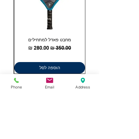
מחבט פאדל למתחילים
COHESION 18 
מחיר רגיל
מחיר מבצע
הוספה לסל
Phone
Email
Address
תשאירו לנו הודעה