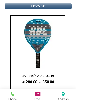
מבצעים
מחבט פאדל למתחילים
COHESION 18 
מחיר רגיל
מחיר מבצע
הוספה לסל
Phone
Email
Address