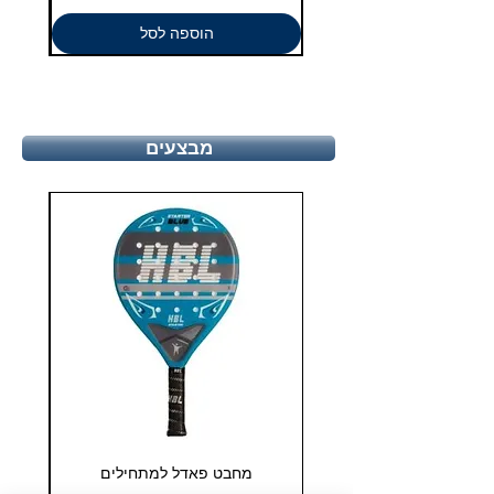
הוספה לסל
מבצעים
מחבט פאדל למתחילים
COHESION 18 