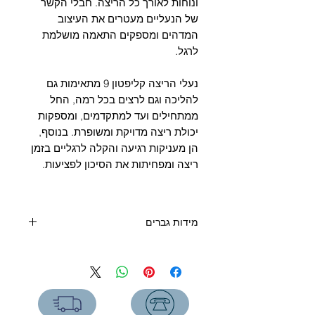
ונוחות לאורך כל הריצה. חבלי הקשר
של הנעליים מעטרים את העיצוב
המדהים ומספקים התאמה מושלמת
לרגל.
נעלי הריצה קליפטון 9 מתאימות גם
להליכה וגם לרצים בכל רמה, החל
ממתחילים ועד למתקדמים, ומספקות
יכולת ריצה מדויקת ומשופרת. בנוסף,
הן מעניקות רגיעה והקלה לרגליים בזמן
ריצה ומפחיתות את הסיכון לפציעות.
מידות גברים
ס"מ
מידה אירופה
מידה US
6.5
39 1/3
24.3