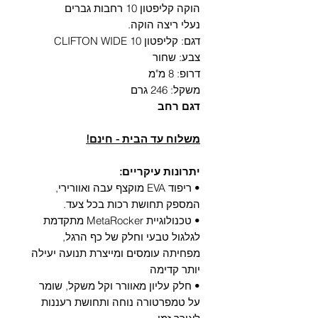
הוקה קליפטון 10 רחבות גברים
נעלי ריצה הוקה.
דגם: קליפטון 10 CLIFTON WIDE
צבע: שחור
דרופ: 8 מ"מ
משקל: 246 גרם
דגם רחב
משלוח עד הבית - חינם!
יתרונות עיקריים:
• ריפוד EVA מוקצף עבה ואוורירי,
המספק תחושת רכות בכל צעד.
• טכנולוגיית MetaRocker מתקדמת
לגלגול טבעי וחלק של כף הרגל,
מפחיתה עומסים ומייצרת תנועה יעילה
יותר קדימה
• חלק עליון מאוורר וקל משקל, שומר
על טמפרטורה נוחה ותחושת רעננות