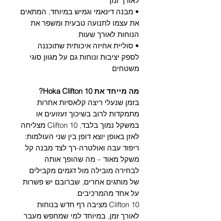
Γ
לאורך זמן
• מבנה דינאמי וגמיש במיוחד, המתאים
את עצמו לתנועה טבעית ומשפר את
הנוחות לאורך שעות
• סוליית אחיזה איכותית שתוכננה
לספק יציבות ונוחות גם על מגוון סוגי
משטחים
מה מייחד את Hoka Clifton 10?
בזמן שנעלי ריצה קלאסיות אחרות
מתמקדות לרוב בשיכוך זעזועים או
במשקל נמוך בלבד, Clifton 10 מצליחה
לאזן באופן יוצא דופן בין שני העולמות:
ריפוד עבה ואולטרה-רך לצד מבנה קל
משקל מאוד – מה שהופך אותה
לבחירה מובילה מול דגמים מקבילים
של מותגים אחרים, שברובם יש פשרות
על אחד מהמרכיבים.
Clifton 10 מציבה רף חדש בנוחות
לאורך זמן, במיוחד למי שמחפש מעבר