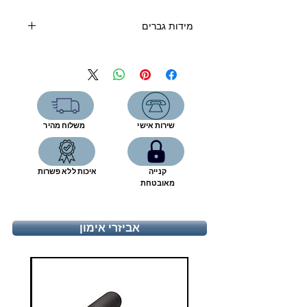
מידות גברים
ס"מ
מידה אירופה
מידה US
6.5
39 1/3
24.3
7
40
24.7
שירות אישי
משלוח מהיר
7.5
40 2/3
25.1
קנייה
איכות ללא פשרות
8
41 1/3
25.6
מאובטחת
8.5
42
26
אביזרי אימון
9
42 2/3
26.4
9.5
43 1/3
26.8
10
44
27.2