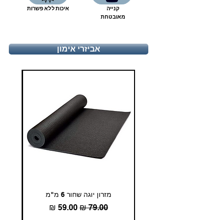
קנייה
איכות ללא פשרות
8
41 1/3
25.6
מאובטחת
8.5
42
26
אביזרי אימון
9
42 2/3
26.4
9.5
43 1/3
26.8
10
44
27.2
10.5
44 2/3
27.7
11
45 1/3
28.1
11.5
46
28.5
12
46 2/3
28.9
מזרון יוגה שחור 6 מ"מ
גומיית
12.5
47 1/3
29.4
מחיר רגיל
מחיר מבצע
13
48
29.8