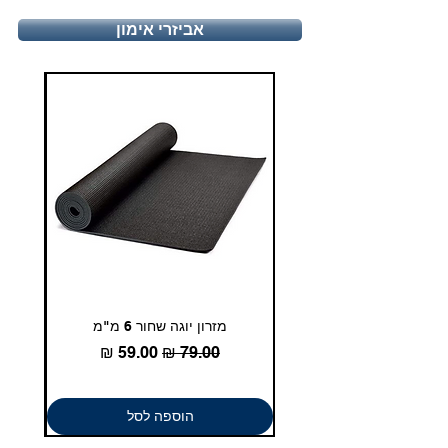
יום א'- ה', 9:00-17:00
יום ו', 9:00-13:00
אביזרי אימון
טלפון - 03-5180830
duglasport21@gmail.com
מזרון יוגה שחור 6 מ"מ
גומיית
מחיר רגיל
מחיר מבצע
הוספה לסל