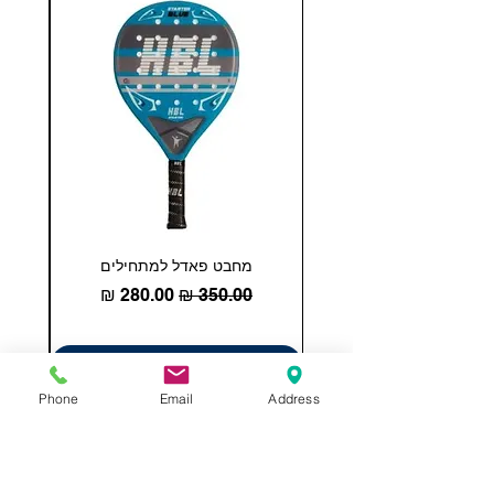
מחבט פאדל למתחילים
COHESION 18 
מחיר רגיל
מחיר מבצע
הוספה לסל
Phone
Email
Address