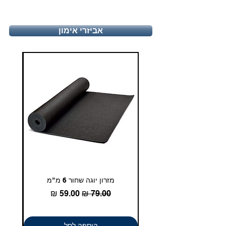
יום ו', 9:00-13:30
טלפון - 03-5180830
אביזרי אימון
duglasport21@gmail.com
מזרון יוגה שחור 6 מ"מ
גומיית
מחיר רגיל
מחיר מבצע
הוספה לסל