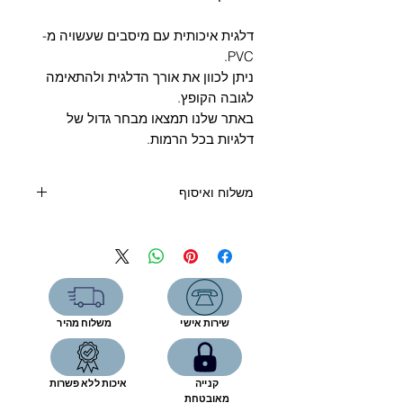
Γ
דלגית איכותית עם מיסבים שעשויה מ-
PVC.
ניתן לכוון את אורך הדלגית ולהתאימה
לגובה הקופץ.
באתר שלנו תמצאו מבחר גדול של
דלגיות בכל הרמות.
משלוח ואיסוף
קנייה מעל 400 שקלים - משלוח חינם
קנייה מתחת 400 שקלים:
שליח עד הבית (6 ימי עסקים) - 39
שקלים
איסוף עצמי מהחנות- ללא תוספת תשלום
שירות אישי
משלוח מהיר
רחוב המפעל 5, תל אביב
שעות פתיחה:
קנייה
איכות ללא פשרות
יום א'- ה', 9:00-17:00
מאובטחת