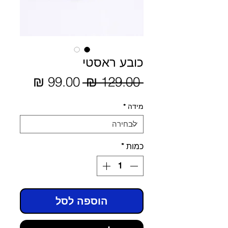
כובע ראסטי
מחיר
 ‏129.00 ‏₪ 
מחיר
מבצע
רגיל
מידה
*
כמות
*
הוספה לסל