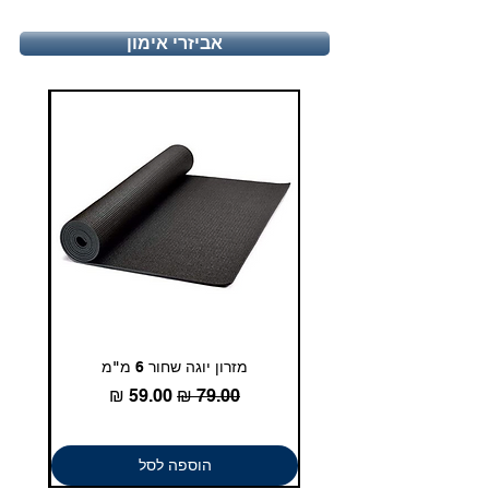
טלפון - 03-5180830
אביזרי אימון
duglasport21@gmail.com
מזרון יוגה שחור 6 מ"מ
גומיית
מחיר רגיל
מחיר מבצע
הוספה לסל