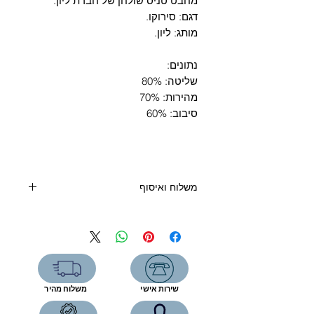
Γ
מחבט טניס שולחן של חברת ליון.
דגם: סירוקו.
מותג: ליון.
נתונים:
שליטה: 80%
מהירות: 70%
סיבוב: 60%
משלוח ואיסוף
קנייה מעל 400 שקלים - משלוח חינם
קנייה מתחת 400 שקלים:
שליח עד הבית (3 ימי עסקים) - 39
שקלים
איסוף עצמי מהחנות- ללא תוספת תשלום
שירות אישי
משלוח מהיר