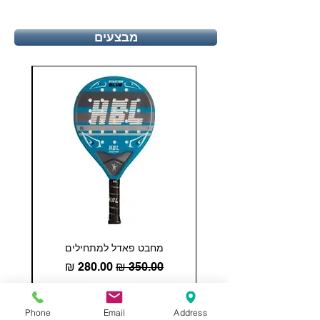
מבצעים
מחבט פאדל למתחילים
COHESION 18 
מחיר רגיל
מחיר מבצע
הוספה לסל
Phone
Email
Address