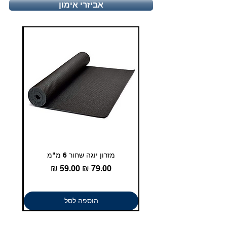
יום ו', 9:00-13:00
אביזרי אימון
טלפון - 03-5180830
duglasport21@gmail.com
מזרון יוגה שחור 6 מ"מ
גומיית
מחיר רגיל
מחיר מבצע
הוספה לסל