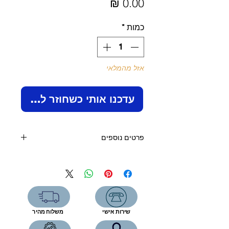
מחיר
כמות
*
אזל מהמלאי
עדכנו אותי כשחוזר למלאי
פרטים נוספים
שער כדורגל לחצר.
מידות השער:
אורך - 3 מטר, גובה - 2 מטר.
פרופיל עגול
השער עשוי מברזל מגולבן.
יש אפשרות לשרוול מבוטן שיאפשר
שירות אישי
משלוח מהיר
הוצאת השער ממקומו.