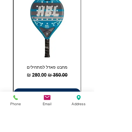
מחבט פאדל למתחילים
COHESION 18 
מחיר רגיל
מחיר מבצע
הוספה לסל
Phone
Email
Address