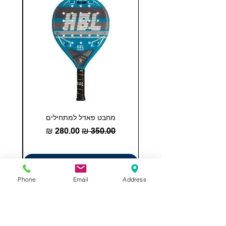
מחבט פאדל למתחילים
COHESION 18 
מחיר רגיל
מחיר מבצע
הוספה לסל
Phone
Email
Address