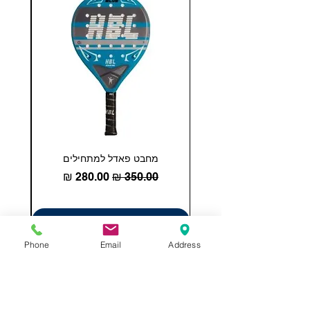
מחבט פאדל למתחילים
COHESION 18 
מחיר רגיל
מחיר מבצע
הוספה לסל
Phone
Email
Address