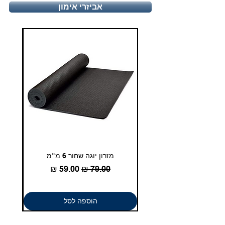
יום ו', 9:00-13:00
אביזרי אימון
טלפון - 03-5180830
duglasport21@gmail.com
מזרון יוגה שחור 6 מ"מ
גומיית
מחיר רגיל
מחיר מבצע
הוספה לסל