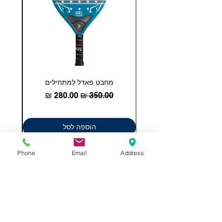
מחבט פאדל למתחילים
COHESION 18 
מחיר רגיל
מחיר מבצע
הוספה לסל
Phone
Email
Address
תשאירו לנו הודעה