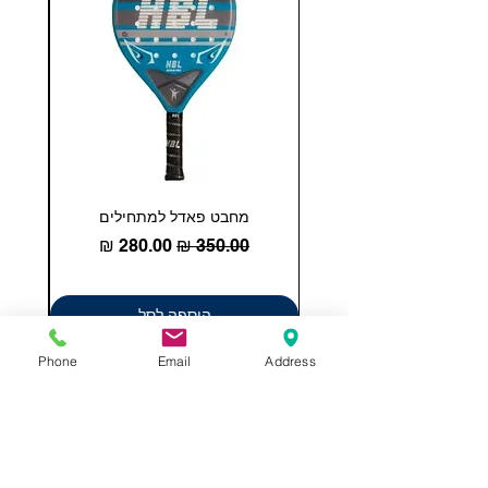
מחבט פאדל למתחילים
COHESION 18 
מחיר רגיל
מחיר מבצע
הוספה לסל
Phone
Email
Address
תשאירו לנו הודעה