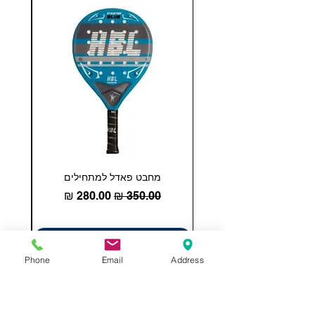
מחבט פאדל למתחילים
COHESION 18 
מחיר רגיל
מחיר מבצע
הוספה לסל
Phone
Email
Address