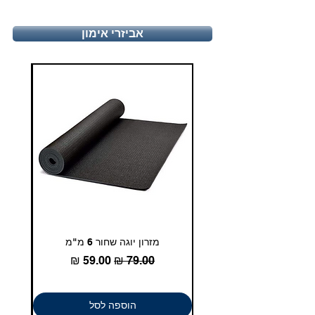
יום ו', 9:00-13:30
טלפון - 03-5180830
אביזרי אימון
duglasport21@gmail.com
מזרון יוגה שחור 6 מ"מ
גומיית
מחיר רגיל
מחיר מבצע
הוספה לסל