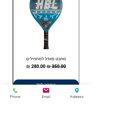
מחבט פאדל למתחילים
COHESION 18 
מחיר רגיל
מחיר מבצע
הוספה לסל
Phone
Email
Address
תשאירו לנו הודעה