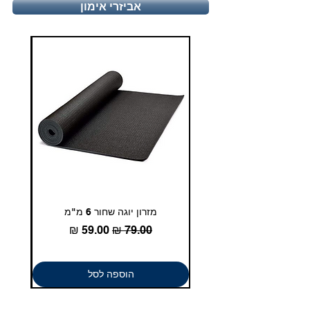
יום ו', 9:00-13:00
אביזרי אימון
טלפון - 03-5180830
duglasport21@gmail.com
מזרון יוגה שחור 6 מ"מ
גומיית
מחיר רגיל
מחיר מבצע
הוספה לסל