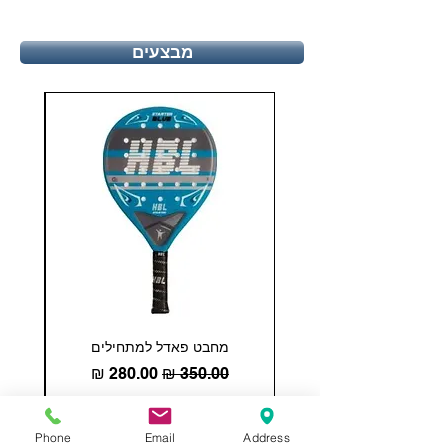
מבצעים
מחבט פאדל למתחילים
COHESION 18 
מחיר רגיל
מחיר מבצע
הוספה לסל
Phone
Email
Address