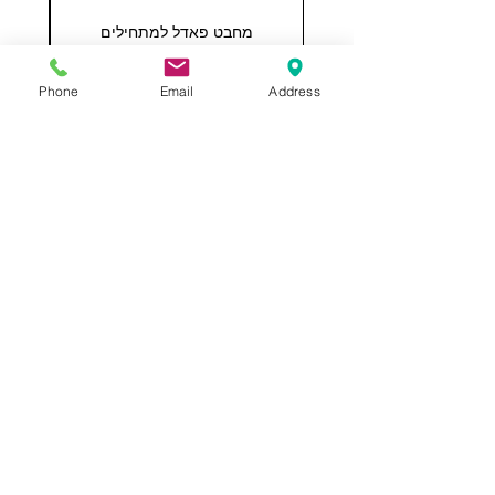
מחבט פאדל למתחילים
COHESION 18 
מחיר רגיל
מחיר מבצע
Phone
Email
Address
הוספה לסל
תשאירו לנו הודעה