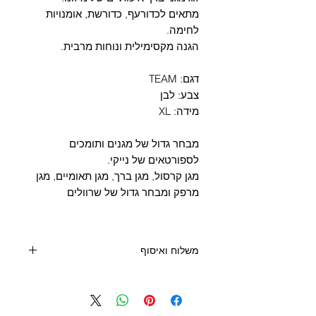
Γ
מתאים לכדורעף, כדורשת, אומנויות
לחימה.
הגנה מקסימילית ונוחות מרבית.
דגם: TEAM
צבע: לבן
מידה: XL
מבחר גדול של מגנים ותומכים
לספורטאים של נייקי.
מגן קרסול, מגן ברך, מגן תאומיים, מגן
מרפק ומבחר גדול של שרוולים
משלוח ואיסוף
קנייה מעל 400 שקלים - משלוח חינם
קנייה מתחת 400 שקלים: