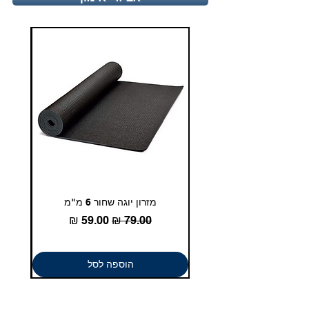
duglasport21@gmail.com
מזרון יוגה שחור 6 מ"מ
גומיית
מחיר רגיל
מחיר מבצע
הוספה לסל