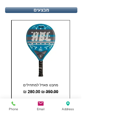
מבצעים
מחבט פאדל למתחילים
COHESION 18 
מחיר רגיל
מחיר מבצע
הוספה לסל
Phone
Email
Address