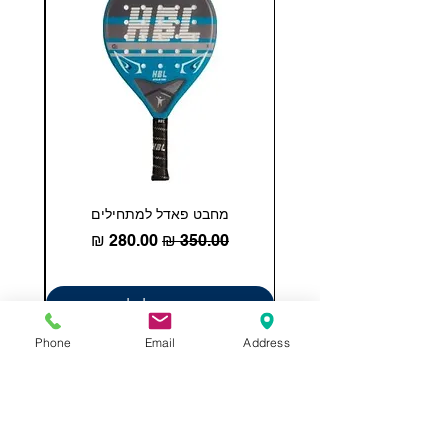
מחבט פאדל למתחילים
COHESION 18 
מחיר רגיל
מחיר מבצע
הוספה לסל
Phone
Email
Address
תשאירו לנו הודעה