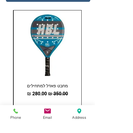
מחבט פאדל למתחילים
COHESION 18 
מחיר רגיל
מחיר מבצע
הוספה לסל
Phone
Email
Address