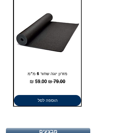
duglasport21@gmail.com
מזרון יוגה שחור 6 מ"מ
גומיית
מחיר רגיל
מחיר מבצע
הוספה לסל
מבצעים